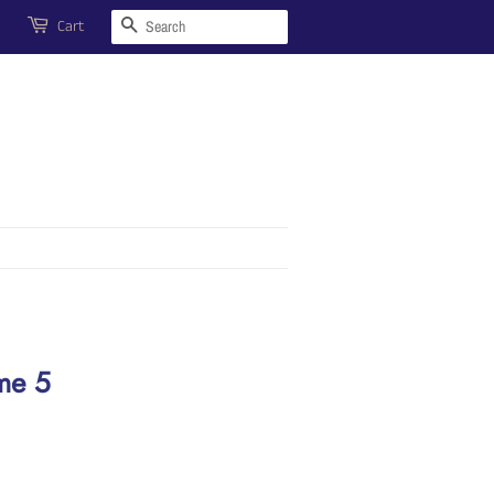
Search
Cart
me 5